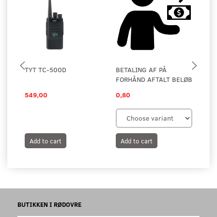
TYT TC-500D
BETALING AF PÅ
TA
FORHÅND AFTALT BELØB
BE
549,00
0,80
14
Add to cart
Add to cart
A
BUTIKKEN I RØDOVRE