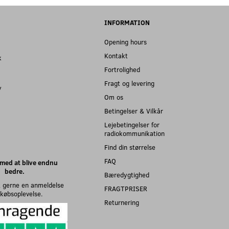
INFORMATION
Opening hours
Kontakt
k
Fortrolighed
Fragt og levering
y
Om os
Betingelser & Vilkår
Lejebetingelser for
radiokommunikation
Find din størrelse
FAQ
med at blive endnu
bedre.
Bæredygtighed
 gerne en anmeldelse
FRAGTPRISER
n købsoplevelse.
Returnering