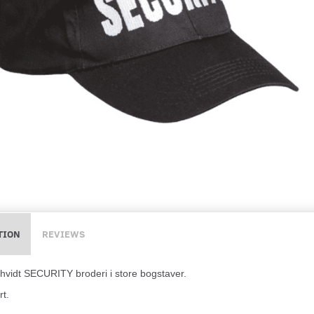
TION
REVIEWS
vidt SECURITY broderi i store bogstaver.
rt.