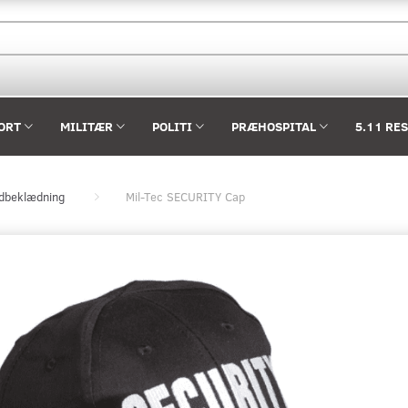
ORT
MILITÆR
POLITI
PRÆHOSPITAL
5.11 RE
dbeklædning
Mil-Tec SECURITY Cap