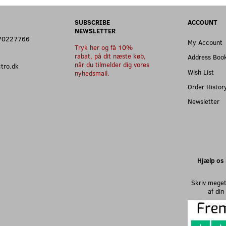
SUBSCRIBE
ACCOUNT
NEWSLETTER
: 70227766
My Account
Tryk her og få 10%
rabat, på dit næste køb,
Address Boo
når du tilmelder dig vores
ectro.dk
Wish List
nyhedsmail.
Order Histor
Newsletter
Hjælp os 
Skriv meget
af di