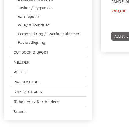
PANDELA
Tasker / Rygsække
750,00
Varmepuder
Wiley X Solbriller
Personsikring / Overfaldsalarmer
Add to c
Radioudlejning
OUTDOOR & SPORT
MILITÆR
POLITI
PRÆHOSPITAL
5.11 RESTSALG
ID holdere / Kortholdere
Brands