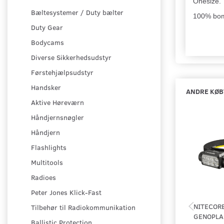
Onesize.
Bæltesystemer / Duty bælter
100% bo
Duty Gear
Bodycams
Diverse Sikkerhedsudstyr
Førstehjælpsudstyr
Handsker
ANDRE KØB
Aktive Høreværn
Håndjernsnøgler
Håndjern
Flashlights
Multitools
Radioes
Peter Jones Klick-Fast
NITECOR
Tilbehør til Radiokommunikation
GENOPLA
Ballistic Protection