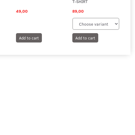
T-SHIRT
49,00
89,00
24
Add to cart
Add to cart
A