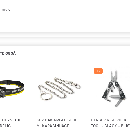
mmuld
TE OGSÅ
Hot
E HC75 UHE
KEY BAK NØGLEKÆDE
GERBER VISE POCKE
DELIG
M. KARABINHAGE
TOOL - BLACK - BLI