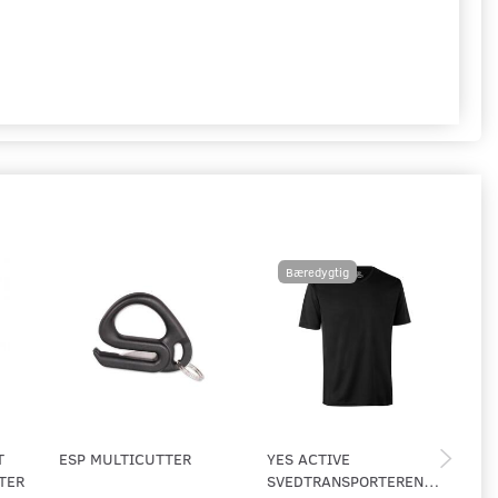
Bæredygtig
T
ESP MULTICUTTER
YES ACTIVE
SW
STER
SVEDTRANSPORTERENDE
SE