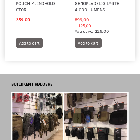
POUCH M. INDHOLD -
GENOPLADELIG LYGTE -
STOR
4.000 LUMENS
259,00
899,00
49
1.125,00
You save:
226,00
Add to cart
Add to cart
A
BUTIKKEN I RØDOVRE