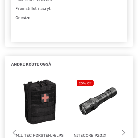
Fremstillet i acryl.
Onesize
ANDRE KØBTE OGSÅ
20% Off
MIL TEC FØRSTEHJÆLPS
NITECORE P20IX
MI