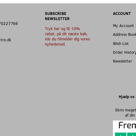
SUBSCRIBE
ACCOUNT
NEWSLETTER
: 70227766
My Account
Tryk her og få 10%
rabat, på dit næste køb,
Address Boo
når du tilmelder dig vores
ectro.dk
Wish List
nyhedsmail.
Order Histor
Newsletter
Hjælp os 
Skriv meget
af di