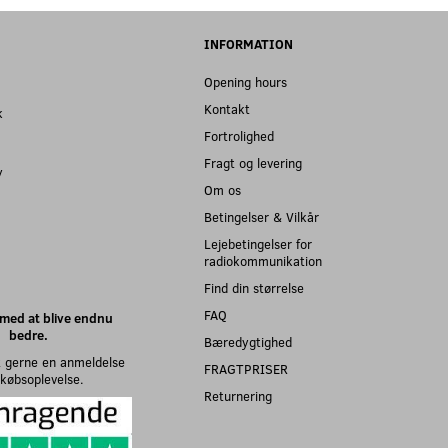
INFORMATION
Opening hours
Kontakt
k
Fortrolighed
Fragt og levering
y
Om os
Betingelser & Vilkår
Lejebetingelser for
radiokommunikation
Find din størrelse
FAQ
med at blive endnu
bedre.
Bæredygtighed
 gerne en anmeldelse
FRAGTPRISER
n købsoplevelse.
Returnering