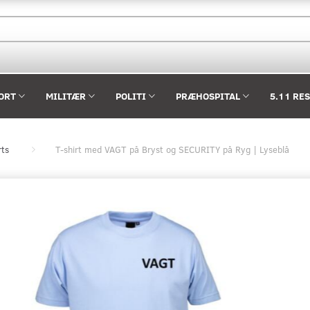
ORT
MILITÆR
POLITI
PRÆHOSPITAL
5.11 RE
rts
T-shirt med VAGT på Bryst og SECURITY på Ryg | Lyseblå