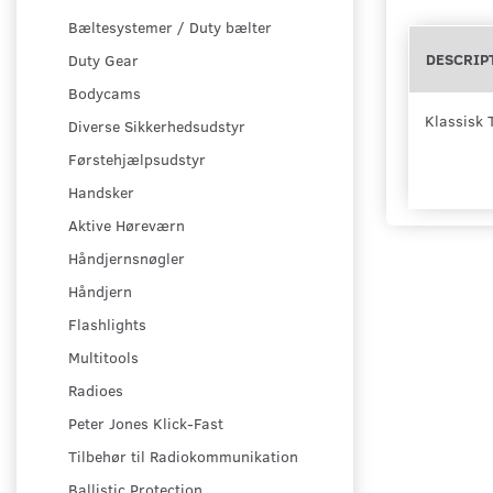
Bæltesystemer / Duty bælter
DESCRIP
Duty Gear
Bodycams
Klassisk 
Diverse Sikkerhedsudstyr
Førstehjælpsudstyr
Handsker
Aktive Høreværn
Håndjernsnøgler
Håndjern
Flashlights
Multitools
Radioes
Peter Jones Klick-Fast
Tilbehør til Radiokommunikation
Ballistic Protection