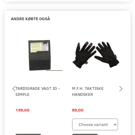
ANDRE KØBTE OGSÅ
TARDIGRADE VAGT ID -
M.F.H. TAKTISKE
TA
SIMPLE
HANDSKER
SM
XX
199,00
89,00
14