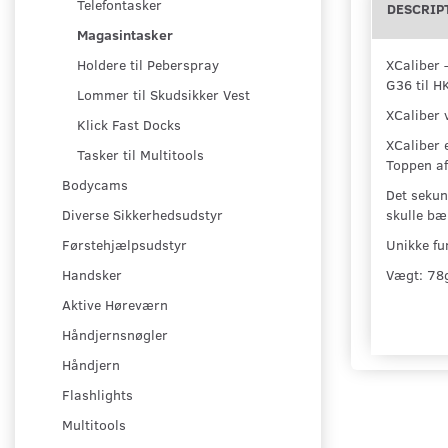
Telefontasker
DESCRIP
Magasintasker
XCaliber 
Holdere til Peberspray
G36 til 
Lommer til Skudsikker Vest
XCaliber 
Klick Fast Docks
XCaliber 
Tasker til Multitools
Toppen af
Bodycams
Det sekun
skulle bæ
Diverse Sikkerhedsudstyr
Unikke fu
Førstehjælpsudstyr
Vægt: 7
Handsker
Aktive Høreværn
Håndjernsnøgler
Håndjern
Flashlights
Multitools