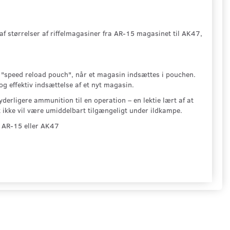
af størrelser af riffelmagasiner fra AR-15 magasinet til AK47,
en "speed reload pouch", når et magasin indsættes i pouchen.
g effektiv indsættelse af et nyt magasin.
derligere ammunition til en operation – en lektie lært af at
 ikke vil være umiddelbart tilgængeligt under ildkampe.
to AR-15 eller AK47