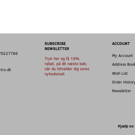
SUBSCRIBE
ACCOUNT
NEWSLETTER
: 70227766
My Account
Tryk her og få 10%
rabat, på dit næste køb,
Address Boo
når du tilmelder dig vores
ectro.dk
Wish List
nyhedsmail.
Order Histor
Newsletter
Hjælp os 