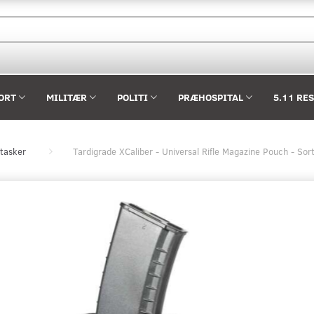
ORT
MILITÆR
POLITI
PRÆHOSPITAL
5.11 RE
tasker
Tardigrade XCaliber - Universal Rifle Magazine Pouch - Sor