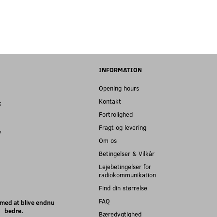
INFORMATION
Opening hours
Kontakt
k
Fortrolighed
Fragt og levering
y
Om os
Betingelser & Vilkår
Lejebetingelser for
radiokommunikation
Find din størrelse
FAQ
med at blive endnu
bedre.
Bæredygtighed