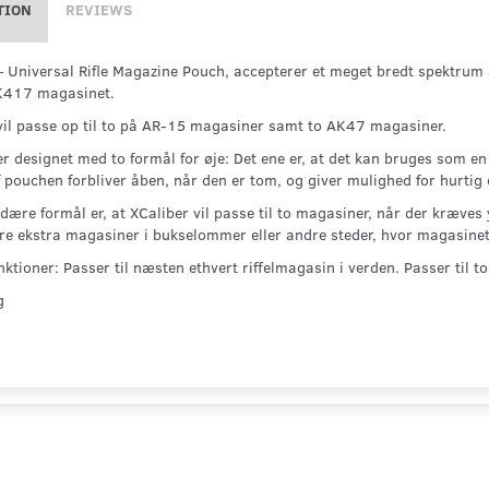
TION
REVIEWS
– Universal Rifle Magazine Pouch, accepterer et meget bredt spektrum 
HK417 magasinet.
vil passe op til to på AR-15 magasiner samt to AK47 magasiner.
er designet med to formål for øje: Det ene er, at det kan bruges som 
 pouchen forbliver åben, når den er tom, og giver mulighed for hurtig o
dære formål er, at XCaliber vil passe til to magasiner, når der kræves y
re ekstra magasiner i bukselommer eller andre steder, hvor magasinet
nktioner: Passer til næsten ethvert riffelmagasin i verden. Passer til 
8g