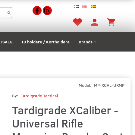
STSALG
ID holdere / Kortholdere
Brands
t
Model:
MP-XCAL-URMP
By:
Tardigrade Tactical
Tardigrade XCaliber -
Universal Rifle