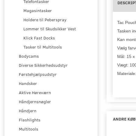
Telefontasker
DESCRIP
Magasintasker
Holdere til Peberspray
Tac Pouch 
Lommer til Skudsikker Vest
Tasken in
Klick Fast Docks
Kan mont
Tasker til Multitools
Vælg farv
Bodycams
Mål: 15 x
Diverse Sikkerhedsudstyr
Vægt: 100
Materiale
Førstehjælpsudstyr
Handsker
Aktive Høreværn
Håndjernsnøgler
Håndjern
ANDRE KØB
Flashlights
Multitools