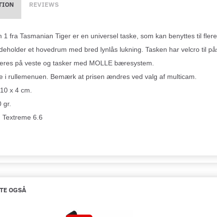
TION
REVIEWS
1 fra Tasmanian Tiger er en universel taske, som kan benyttes til flere 
deholder et hovedrum med bred lynlås lukning. Tasken har velcro til p
eres på veste og tasker med MOLLE bæresystem.
e i rullemenuen. Bemærk at prisen ændres ved valg af multicam.
 10 x 4 cm.
 gr.
: Textreme 6.6
TE OGSÅ