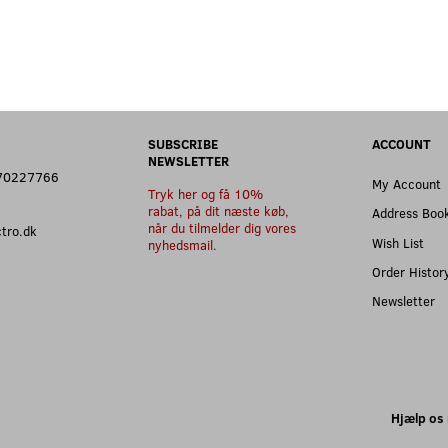
SUBSCRIBE
ACCOUNT
NEWSLETTER
: 70227766
My Account
Tryk her og få 10%
rabat, på dit næste køb,
Address Boo
når du tilmelder dig vores
ectro.dk
Wish List
nyhedsmail.
Order Histor
Newsletter
Hjælp os 