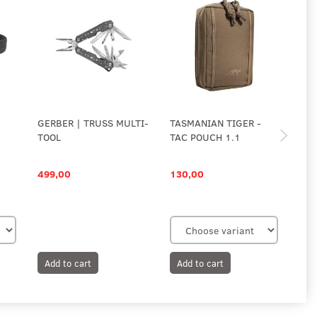
GERBER | TRUSS MULTI-
TASMANIAN TIGER -
MI
TOOL
TAC POUCH 1.1
MO
SO
499,00
130,00
89
Add to cart
Add to cart
A