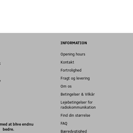
INFORMATION
Opening hours
Kontakt
k
Fortrolighed
Fragt og levering
y
Om os
Betingelser & Vilkår
Lejebetingelser for
radiokommunikation
Find din størrelse
FAQ
med at blive endnu
bedre.
Bæredygtighed