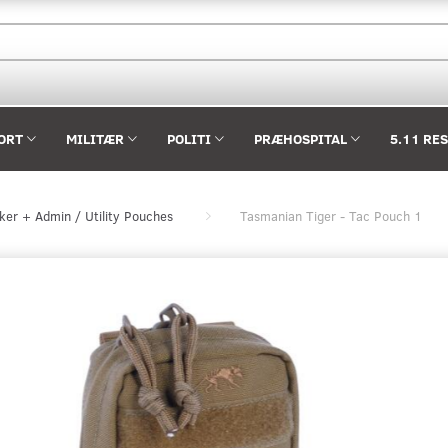
ORT
MILITÆR
POLITI
PRÆHOSPITAL
5.11 RE
sker + Admin / Utility Pouches
Tasmanian Tiger - Tac Pouch 1