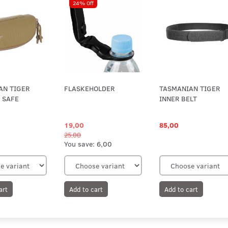
24% Off
AN TIGER
FLASKEHOLDER
TASMANIAN TIGER
 SAFE
INNER BELT
19,00
85,00
25,00
You save:
6,00
art
Add to cart
Add to cart