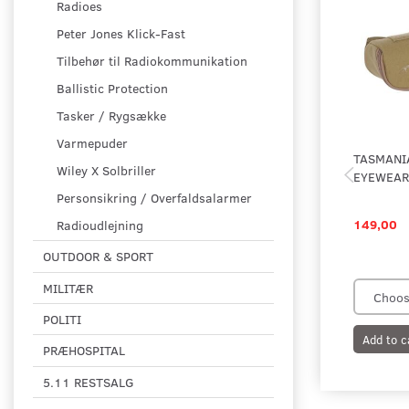
Radioes
Peter Jones Klick-Fast
Tilbehør til Radiokommunikation
Ballistic Protection
Tasker / Rygsække
Varmepuder
TASMANI
Wiley X Solbriller
EYEWEAR
Personsikring / Overfaldsalarmer
149,00
Radioudlejning
OUTDOOR & SPORT
MILITÆR
POLITI
Add to c
PRÆHOSPITAL
5.11 RESTSALG