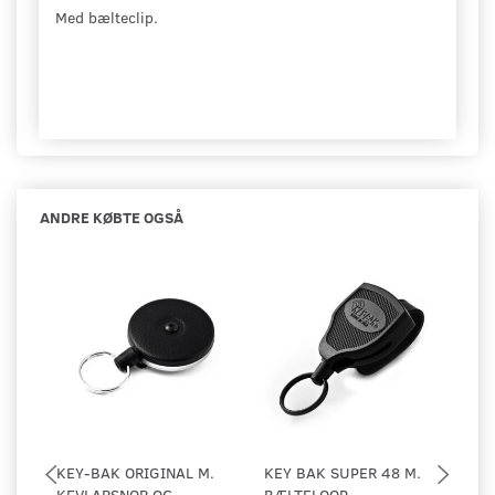
Med bælteclip.
ANDRE KØBTE OGSÅ
KEY-BAK ORIGINAL M.
KEY BAK SUPER 48 M.
TA
KEVLARSNOR OG
BÆLTELOOP
ST