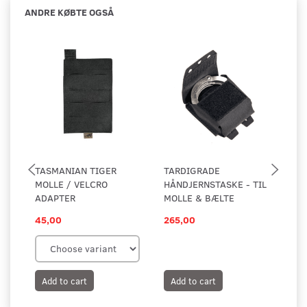
ANDRE KØBTE OGSÅ
TASMANIAN TIGER
TARDIGRADE
TA
MOLLE / VELCRO
HÅNDJERNSTASKE - TIL
TO
ADAPTER
MOLLE & BÆLTE
45,00
265,00
79
Add to cart
Add to cart
A