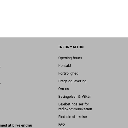
INFORMATION
Opening hours
Kontakt
k
Fortrolighed
Fragt og levering
y
Om os
Betingelser & Vilkår
Lejebetingelser for
radiokommunikation
Find din størrelse
FAQ
med at blive endnu