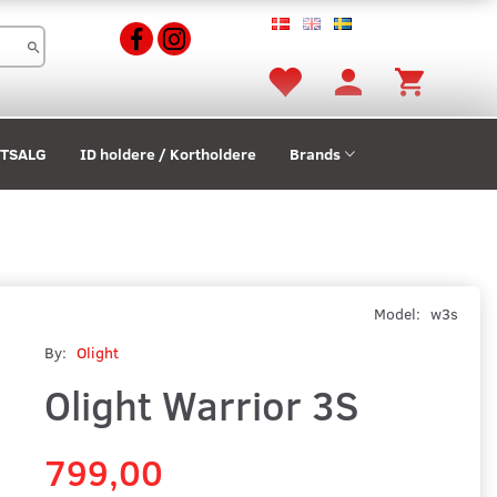
STSALG
ID holdere / Kortholdere
Brands
Model:
w3s
By:
Olight
Olight Warrior 3S
799,00