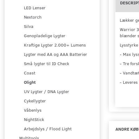
DESCRIP
LED Lenser
Nextorch
Lækker ge
Silva
Warrior 3
blænder s
Genopladelige Lygter
Lysstyrke
Kraftige Lygter 2.000+ Lumens
- Max lys
Lygter med AA og AAA Batterier
- Tre fors
Små lygter til ID Check
- Vandtæt
Coast
- Leveres
Olight
UV Lygter / DNA Lygter
Cykellygter
Våbenlys
NightStick
Arbejdslys / Flood Light
ANDRE KØB
Multitools