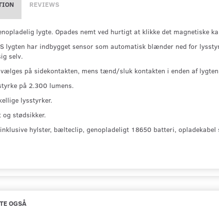
TION
REVIEWS
nopladelig lygte. Opades nemt ved hurtigt at klikke det magnetiske kab
S lygten har indbygget sensor som automatisk blænder ned for lysstyr
ig selv.
 vælges på sidekontakten, mens tænd/sluk kontakten i enden af lygten 
styrke på 2.300 lumens.
kellige lysstyrker.
 og stødsikker.
 inklusive hylster, bælteclip, genopladeligt 18650 batteri, opladekabe
TE OGSÅ