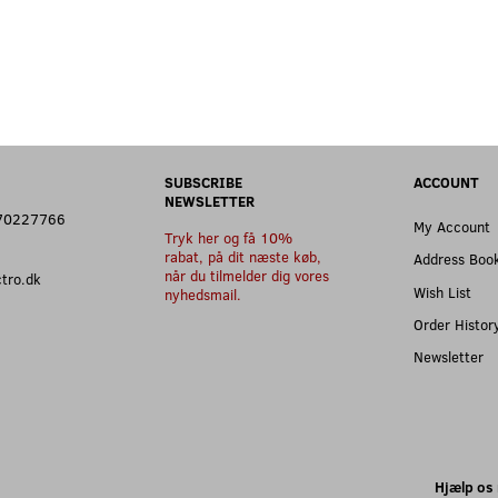
SUBSCRIBE
ACCOUNT
NEWSLETTER
: 70227766
My Account
Tryk her og få 10%
rabat, på dit næste køb,
Address Boo
når du tilmelder dig vores
ectro.dk
Wish List
nyhedsmail.
Order Histor
Newsletter
Hjælp os 