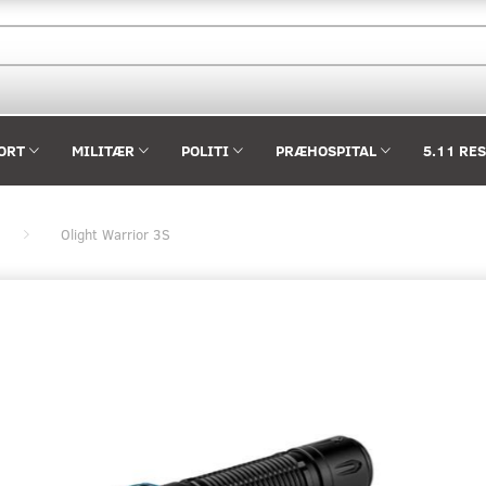
ORT
MILITÆR
POLITI
PRÆHOSPITAL
5.11 RE
Olight Warrior 3S