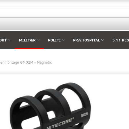
ORT
MILITÆR
POLITI
PRÆHOSPITAL
5.11 RE
benmontage GM02M - Magnetic