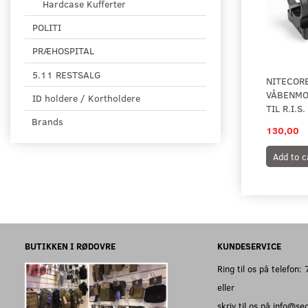
Hardcase Kufferter
POLITI
PRÆHOSPITAL
5.11 RESTSALG
NITECOR
VÅBENMO
ID holdere / Kortholdere
TIL R.I.
Brands
130,00
Add to c
BUTIKKEN I RØDOVRE
KUNDESERVICE
Ring til os på telefon
eller
skriv til os på info@s