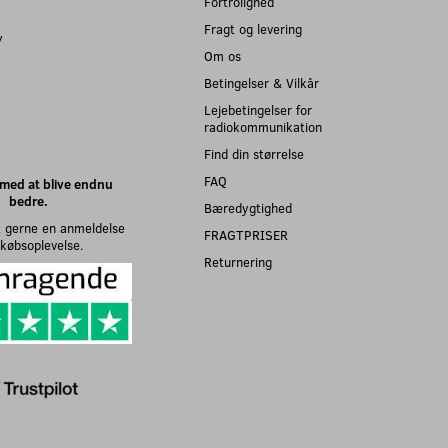
Fortrolighed
Fragt og levering
y
Om os
Betingelser & Vilkår
Lejebetingelser for
radiokommunikation
Find din størrelse
FAQ
med at blive endnu
bedre.
Bæredygtighed
 gerne en anmeldelse
FRAGTPRISER
n købsoplevelse.
Returnering