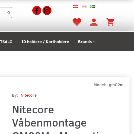
STSALG
ID holdere / Kortholdere
Brands
Model:
gm02m
By:
Nitecore
Nitecore
Våbenmontage