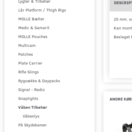
Lygter & Tilbehør
DESCRIP
Lår Platform / Thigh Rigs
MOLLE Bælter
25 mm. so
Medic & Samarit
Kan monte
MOLLE Pouches
Beslaget 
Multicam
Patches
Plate Carrier
Rifle Slings
Rygsække & Daypacks
Signal - Radio
Snaplights
ANDRE KØB
Våben Tilbehør
Våbenlys
På Skydebanen