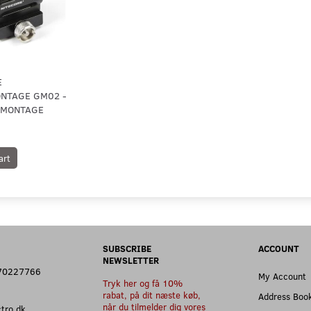
E
NTAGE GM02 -
S. MONTAGE
art
SUBSCRIBE
ACCOUNT
NEWSLETTER
: 70227766
My Account
Tryk her og få 10%
rabat, på dit næste køb,
Address Boo
når du tilmelder dig vores
ectro.dk