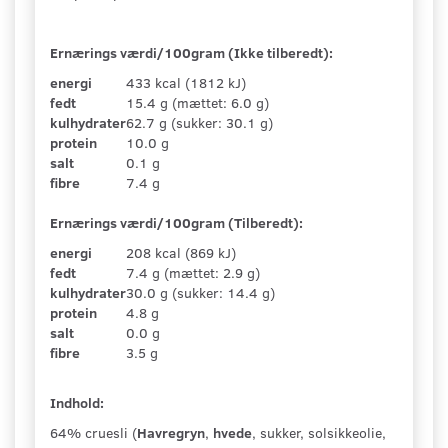
Ernærings værdi/100gram (Ikke tilberedt):
energi
433 kcal (1812 kJ)
fedt
15.4 g (mættet: 6.0 g)
kulhydrater
62.7 g (sukker: 30.1 g)
protein
10.0 g
salt
0.1 g
fibre
7.4 g
Ernærings værdi/100gram (Tilberedt):
energi
208 kcal (869 kJ)
fedt
7.4 g (mættet: 2.9 g)
kulhydrater
30.0 g (sukker: 14.4 g)
protein
4.8 g
salt
0.0 g
fibre
3.5 g
Indhold:
64% cruesli (
Havregryn
,
hvede
, sukker, solsikkeolie,