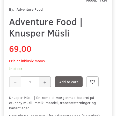
Model:
1KM
By:
Adventure Food
Adventure Food |
Knusper Müsli
69,00
Pris er inklusiv moms
In stock
Add to cart
Knusper Müsli | En komplet morgenmad baseret på
crunchy müsli, mælk, mandel, tranebærterninger og
bananflager.
Data på: Knusper Müsli fra Adventure Food (1 Portion)