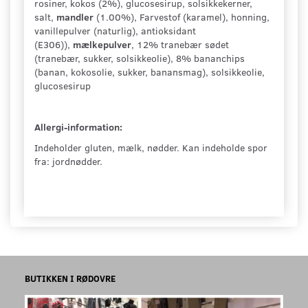
rosiner, kokos (2%), glucosesirup, solsikkekerner,
salt,
mandler
(1.00%), Farvestof (karamel), honning,
vanillepulver (naturlig), antioksidant
(E306)),
mælkepulver
, 12% tranebær sødet
(tranebær, sukker, solsikkeolie), 8% bananchips
(banan, kokosolie, sukker, banansmag), solsikkeolie,
glucosesirup
Allergi-information:
Indeholder gluten, mælk, nødder. Kan indeholde spor
fra: jordnødder.
BUTIKKEN I RØDOVRE