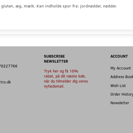
 gluten, æg, mælk. Kan indholde spor fra: jordnødder, nødder.
SUBSCRIBE
ACCOUNT
NEWSLETTER
: 70227766
My Account
Tryk her og få 10%
rabat, på dit næste køb,
Address Boo
når du tilmelder dig vores
ectro.dk
Wish List
nyhedsmail.
Order Histor
Newsletter