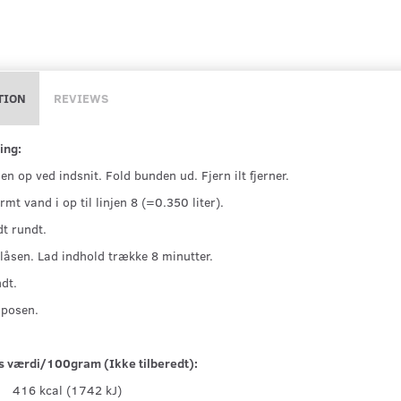
TION
REVIEWS
ing:
en op ved indsnit. Fold bunden ud. Fjern ilt fjerner.
rmt vand i op til linjen 8 (=0.350 liter).
dt rundt.
nlåsen. Lad indhold trække 8 minutter.
ndt.
 posen.
s værdi/100gram (Ikke tilberedt):
416 kcal (1742 kJ)