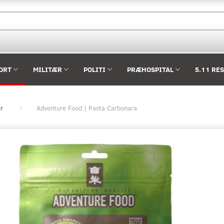
ORT
MILITÆR
POLITI
PRÆHOSPITAL
5.11 RE
er
Adventure Food | Pasta Carbonara