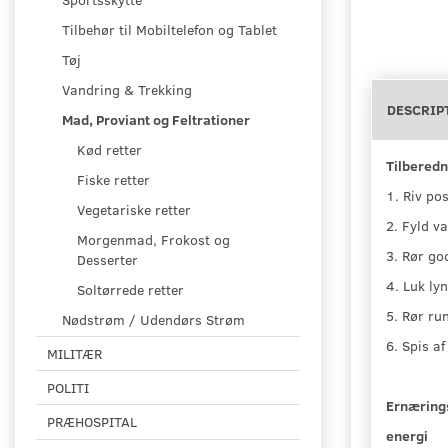
Tilbehør til Mobiltelefon og Tablet
Tøj
Vandring & Trekking
DESCRIP
Mad, Proviant og Feltrationer
Kød retter
Tilberedn
Fiske retter
1. Riv pos
Vegetariske retter
2. Fyld va
Morgenmad, Frokost og
3. Rør go
Desserter
4. Luk ly
Soltørrede retter
5. Rør ru
Nødstrøm / Udendørs Strøm
6. Spis af
MILITÆR
POLITI
Ernæring
PRÆHOSPITAL
energi