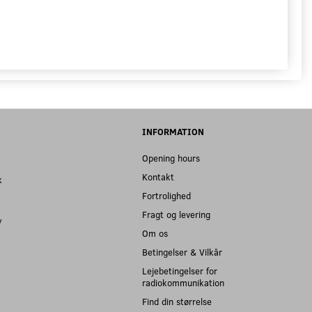
INFORMATION
Opening hours
Kontakt
k
Fortrolighed
Fragt og levering
y
Om os
Betingelser & Vilkår
Lejebetingelser for
radiokommunikation
Find din størrelse