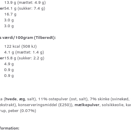
13.9 g (mættet: 4.9 g)
ter
54.1 g (sukker: 7.4 g)
16.7 g
3.0 g
3.0 g
s værdi/100gram (Tilberedt):
122 kcal (508 kJ)
4.1 g (mættet: 1.4 g)
ter
15.8 g (sukker: 2.2 g)
4.9 g
0.9 g
0.9 g
a (
hvede
,
æg
, salt), 11% ostepulver (ost, salt), 7% skinke (svinekød,
kstrakt), konserveringsmiddel (E250)),
mælkepulver
, solsikkeolie, k
rup, peber (0.07%)
nformation: