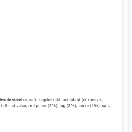
hvede stivelse
, salt, røgekstrakt, acidulant (citronsyre,
artoffel stivelse, rød peber (3%), løg (3%), porre (1%), salt,