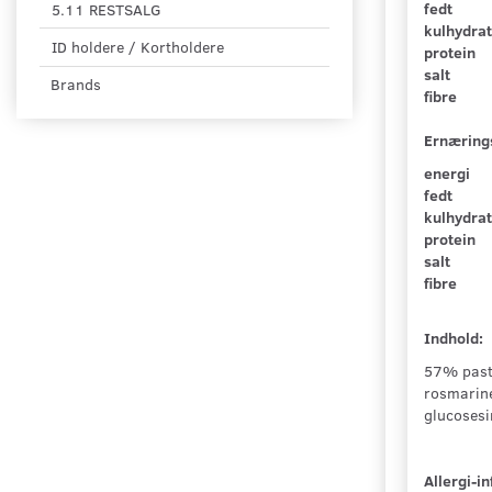
fedt
5.11 RESTSALG
kulhydra
ID holdere / Kortholdere
protein
salt
Brands
fibre
Ernæring
energi
fedt
kulhydra
protein
salt
fibre
Indhold:
57% past
rosmarine
glucosesi
Allergi-i