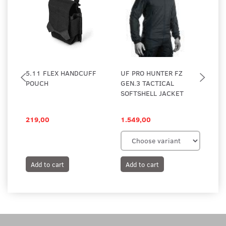
5.11 FLEX HANDCUFF
UF PRO HUNTER FZ
NE
POUCH
GEN.3 TACTICAL
MT
SOFTSHELL JACKET
14
HY
219,00
1.549,00
79
Add to cart
Add to cart
A