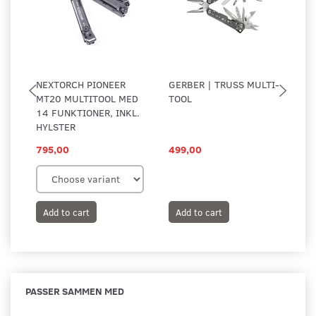
NEXTORCH PIONEER
GERBER | TRUSS MULTI-
TA
MT20 MULTITOOL MED
TOOL
MO
14 FUNKTIONER, INKL.
AD
HYLSTER
795,00
499,00
45
Add to cart
Add to cart
A
PASSER SAMMEN MED