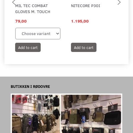
MIL TEC COMBAT
NITECORE P30I
JA
GLOVES M. TOUCH
79,00
1.195,00
19
Add to cart
Add to cart
A
BUTIKKEN I RØDOVRE