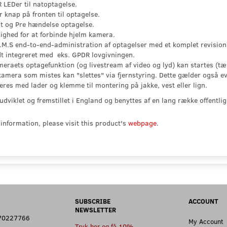
R LEDer til natoptagelse.
r knap på fronten til optagelse.
t og Pre hændelse optagelse.
ighed for at forbinde hjelm kamera.
.M.S end-to-end-administration af optagelser med et komplet revisions
dt integreret med eks. GPDR lovgivningen.
eraets optagefunktion (og livestream af video og lyd) kan startes (t
kamera som mistes kan "slettes" via fjernstyring. Dette gælder også ev
eres med lader og klemme til montering på jakke, vest eller lign.
udviklet og fremstillet i England og benyttes af en lang række offentli
information, please visit this product's
webpage
.
SUBSCRIBE
ACCOUNT
NEWSLETTER
: 70227766
My Account
Tryk her og få 10%