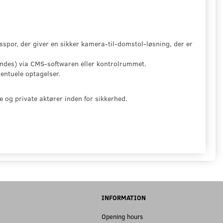
spor, der giver en sikker kamera-til-domstol-løsning, der er
ændes) via CMS-softwaren eller kontrolrummet.
entuele optagelser.
ge og private aktører inden for sikkerhed.
INFORMATION
Opening hours