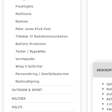
Flashlights
Multitools
Radioes
Peter Jones Klick-Fast
Tilbehør til Radiokommunikation
Ballistic Protection
Tasker / Rygsække
Varmepuder
Wiley X Solbriller
DESCRIP
Personsikring / Overfaldsalarmer
Radioudlejning
Opt
Rob
OUTDOOR & SPORT
Ind
MILITÆR
AES
2.0
POLITI
Væl