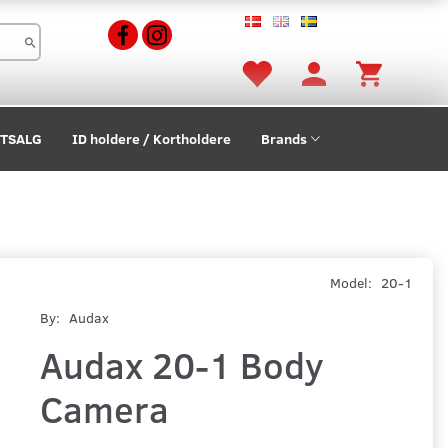
STSALG
ID holdere / Kortholdere
Brands
Model:
20-1
By:
Audax
Audax 20-1 Body
Camera