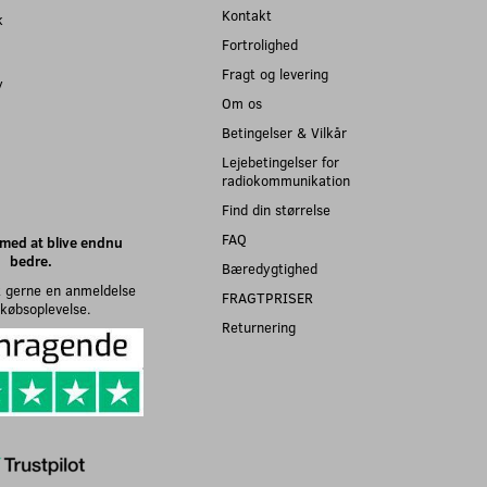
Kontakt
k
Fortrolighed
Fragt og levering
y
Om os
Betingelser & Vilkår
Lejebetingelser for
radiokommunikation
Find din størrelse
FAQ
med at blive endnu
bedre.
Bæredygtighed
 gerne en anmeldelse
FRAGTPRISER
n købsoplevelse.
Returnering