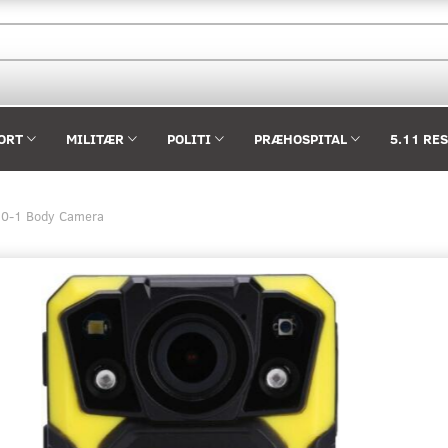
ORT
MILITÆR
POLITI
PRÆHOSPITAL
5.11 RE
20-1 Body Camera