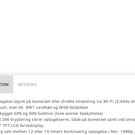
TION
REVIEWS
agelse lagret på kameraet eller direkte streaming via Wi-Fi (2,4Ghz el
ust, men let. IP67 vandtæt og IK09 faldsikker.
bygget GPS og SOS funktion (lone worker beskyttelse)
 256 kryptering sikrer optagelserne, både på kameraet samt ved stre
" TFT LCD farvedisplay.
g selv mellem 12 eller 15 timers kontinuerlig optagelse i hhv. 1080p