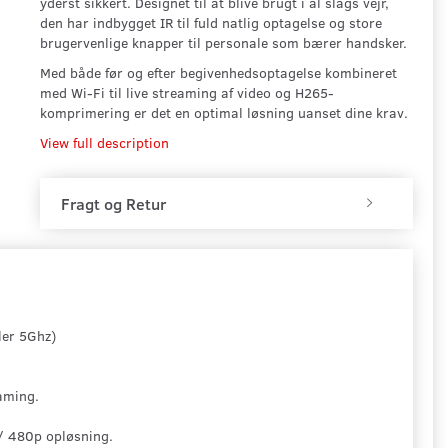
yderst sikkert. Designet til at blive brugt i al slags vejr,
den har indbygget IR til fuld natlig optagelse og store
brugervenlige knapper til personale som bærer handsker.
Med både før og efter begivenhedsoptagelse kombineret
med Wi-Fi til live streaming af video og H265-
komprimering er det en optimal løsning uanset dine krav.
View full description
Fragt og Retur
ler 5Ghz)
aming.
 / 480p opløsning.