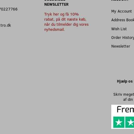
NEWSLETTER
: 70227766
My Account
Tryk her og få 10%
rabat, på dit næste køb,
Address Boo
når du tilmelder dig vores
ectro.dk
Wish List
nyhedsmail.
Order Histor
Newsletter
Hjælp os 
Skriv meget
af di