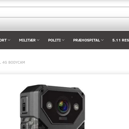
ORT
MILITÆR
POLITI
PRÆHOSPITAL
5.11 RE
L 4G BODYCAM