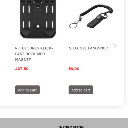
PETER JONES KLICK-
NITECORE FANGSNOR
ES
FAST DOCK MED
3 
MAGNET
HÅ
437,50
59,00
20
419
Yo
Add to cart
Add to cart
A
INFORMATION