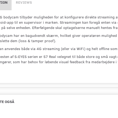
TION
REVIEWS
G bodycam tilbyder muligheden for at konfigurere direkte streaming af
roid-app til en supervisor i marken. Streamingen kan foregå enten vi
 på selve enheden. Efterfølgende skal optagelserne manuelt hentes fra 
odycam har en bagudvendt skærm, hvilket giver operatøren mulighed for
 slette dem (loss & tamper proof).
an anvendes både via 4G streaming (eller via WiFi) og helt offline som
esten af S-EYES serien er S7 Real velegnet til både store og små vag
ngører, som har behov for løbende visuel feedback fra medarbejdere i f
TE OGSÅ