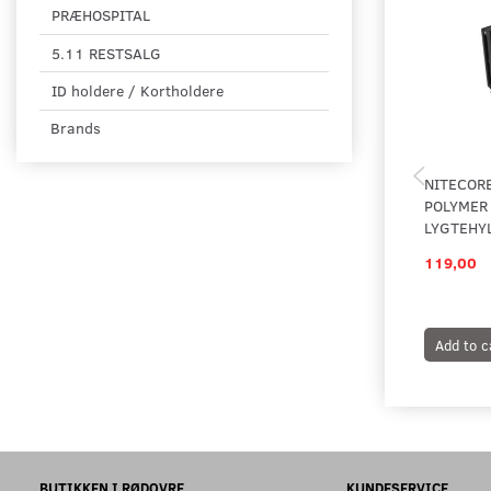
PRÆHOSPITAL
5.11 RESTSALG
ID holdere / Kortholdere
Brands
NITECOR
POLYMER
LYGTEHY
119,00
Add to c
BUTIKKEN I RØDOVRE
KUNDESERVICE