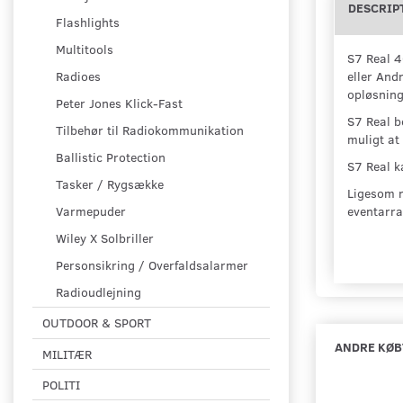
DESCRIP
Flashlights
Multitools
S7 Real 4
eller And
Radioes
opløsning
Peter Jones Klick-Fast
S7 Real b
Tilbehør til Radiokommunikation
muligt at
Ballistic Protection
S7 Real k
Tasker / Rygsække
Ligesom r
eventarra
Varmepuder
Wiley X Solbriller
Personsikring / Overfaldsalarmer
Radioudlejning
OUTDOOR & SPORT
ANDRE KØB
MILITÆR
POLITI