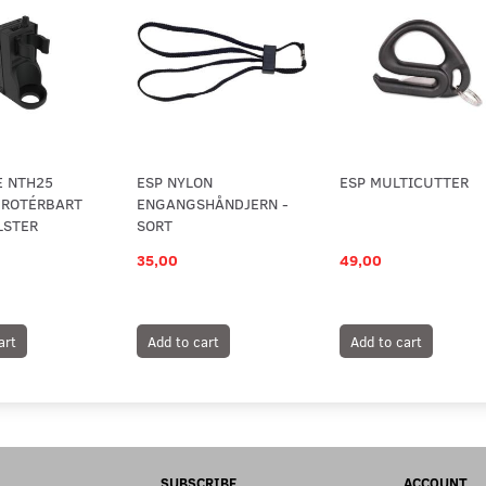
E NTH25
ESP NYLON
ESP MULTICUTTER
 ROTÉRBART
ENGANGSHÅNDJERN -
LSTER
SORT
35,00
49,00
art
Add to cart
Add to cart
SUBSCRIBE
ACCOUNT