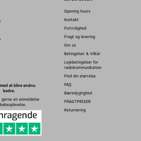
Opening hours
Kontakt
k
Fortrolighed
Fragt og levering
y
Om os
Betingelser & Vilkår
Lejebetingelser for
radiokommunikation
Find din størrelse
FAQ
med at blive endnu
bedre.
Bæredygtighed
 gerne en anmeldelse
FRAGTPRISER
n købsoplevelse.
Returnering