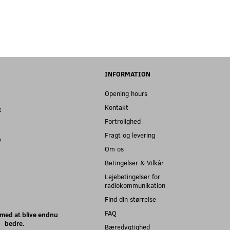
INFORMATION
Opening hours
Kontakt
k
Fortrolighed
Fragt og levering
y
Om os
Betingelser & Vilkår
Lejebetingelser for
radiokommunikation
Find din størrelse
FAQ
med at blive endnu
bedre.
Bæredygtighed