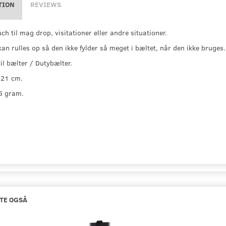
TION
REVIEWS
h til mag drop, visitationer eller andre situationer.
an rulles op så den ikke fylder så meget i bæltet, når den ikke bruges.
til bælter / Dutybælter.
 21 cm.
5 gram.
TE OGSÅ