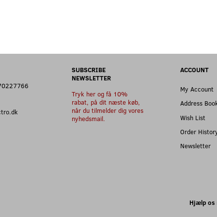
SUBSCRIBE
ACCOUNT
NEWSLETTER
: 70227766
My Account
Tryk her og få 10%
rabat, på dit næste køb,
Address Boo
når du tilmelder dig vores
ectro.dk
Wish List
nyhedsmail.
Order Histor
Newsletter
Hjælp os 