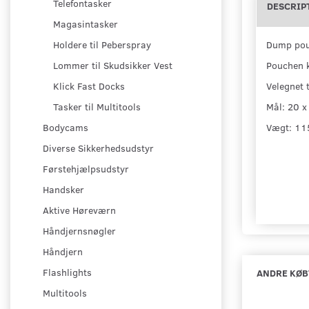
Telefontasker
DESCRIP
Magasintasker
Dump pouc
Holdere til Peberspray
Pouchen k
Lommer til Skudsikker Vest
Velegnet 
Klick Fast Docks
Mål: 20 x
Tasker til Multitools
Vægt: 11
Bodycams
Diverse Sikkerhedsudstyr
Førstehjælpsudstyr
Handsker
Aktive Høreværn
Håndjernsnøgler
Håndjern
Flashlights
ANDRE KØB
Multitools