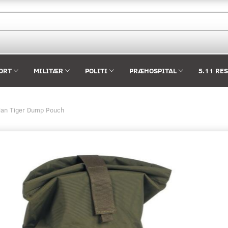
ORT
MILITÆR
POLITI
PRÆHOSPITAL
5.11 RE
an Tiger Dump Pouch