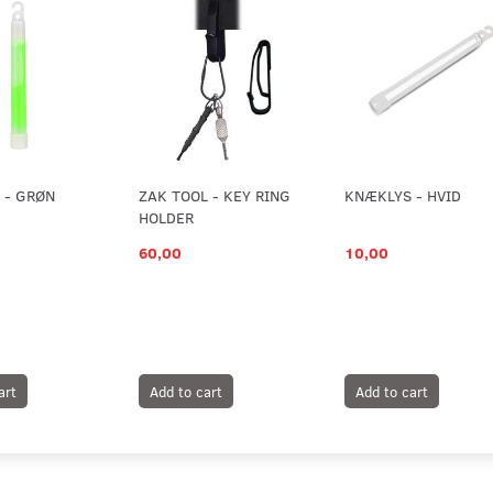
 - GRØN
ZAK TOOL - KEY RING
KNÆKLYS - HVID
HOLDER
60,00
10,00
art
Add to cart
Add to cart