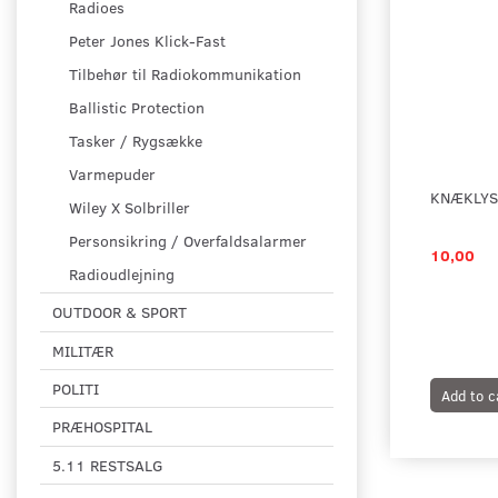
Radioes
Peter Jones Klick-Fast
Tilbehør til Radiokommunikation
Ballistic Protection
Tasker / Rygsække
Varmepuder
KNÆKLYS
Wiley X Solbriller
Personsikring / Overfaldsalarmer
10,00
Radioudlejning
OUTDOOR & SPORT
MILITÆR
POLITI
Add to c
PRÆHOSPITAL
5.11 RESTSALG