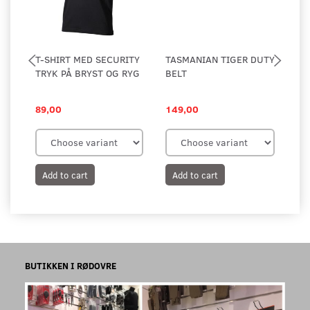
T-SHIRT MED SECURITY
TASMANIAN TIGER DUTY
TA
TRYK PÅ BRYST OG RYG
BELT
HA
CL
89,00
149,00
10
Add to cart
Add to cart
A
BUTIKKEN I RØDOVRE