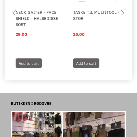
NECK GAITER - FACE
TASKE TIL MULTITOOL -
TA
SHIELD - HALSEDISSE -
STOR
BE
SORT
29,00
25,00
14
Add to cart
Add to cart
A
BUTIKKEN I RØDOVRE