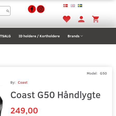
STSALG
ID holdere / Kortholdere
Brands
Model:
G50
By:
Coast
Coast G50 Håndlygte
249,00