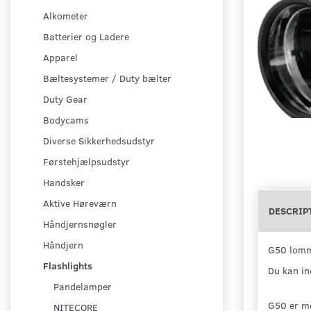
Alkometer
Batterier og Ladere
Apparel
Bæltesystemer / Duty bælter
Duty Gear
Bodycams
Diverse Sikkerhedsudstyr
Førstehjælpsudstyr
Handsker
Aktive Høreværn
DESCRIP
Håndjernsnøgler
Håndjern
G50 lomme
Flashlights
Du kan ind
Pandelamper
G50 er me
NITECORE