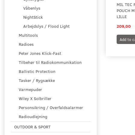
MIL TEC
Våbenlys
POUCH M.
LILLE
NightStick
209,00
Arbejdslys / Flood Light
Multitools
Add to c
Radioes
Peter Jones Klick-Fast
Tilbehør til Radiokommunikation
Ballistic Protection
Tasker / Rygsække
Varmepuder
Wiley X Solbriller
Personsikring / Overfaldsalarmer
Radioudlejning
OUTDOOR & SPORT