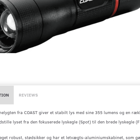
TION
REVIEWS
lygten fra COAST giver et stabilt lys med sine 355 lumens og en ræk
stille lyset fra den fokuserede lyskegle (Spot) til den brede lyskegle (
get robust, stødsikker og har et letvægts-aluminiumskabinet, som gør