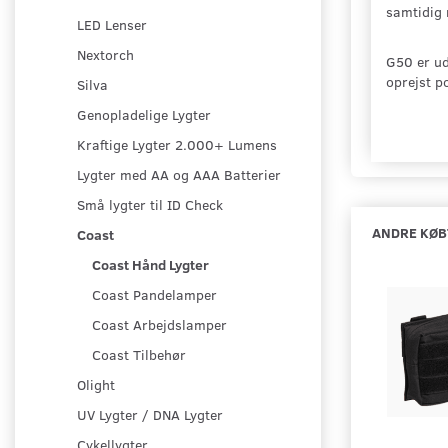
samtidig 
LED Lenser
Nextorch
G50 er ud
oprejst po
Silva
Genopladelige Lygter
Kraftige Lygter 2.000+ Lumens
Lygter med AA og AAA Batterier
Små lygter til ID Check
ANDRE KØB
Coast
Coast Hånd Lygter
Coast Pandelamper
Coast Arbejdslamper
Coast Tilbehør
Olight
UV Lygter / DNA Lygter
Cykellygter