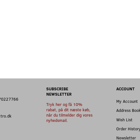
SUBSCRIBE
ACCOUNT
NEWSLETTER
: 70227766
My Account
Tryk her og få 10%
rabat, på dit næste køb,
Address Boo
når du tilmelder dig vores
ectro.dk
Wish List
nyhedsmail.
Order Histor
Newsletter