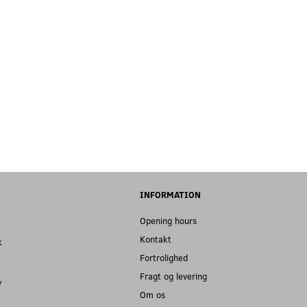
INFORMATION
Opening hours
Kontakt
k
Fortrolighed
Fragt og levering
y
Om os