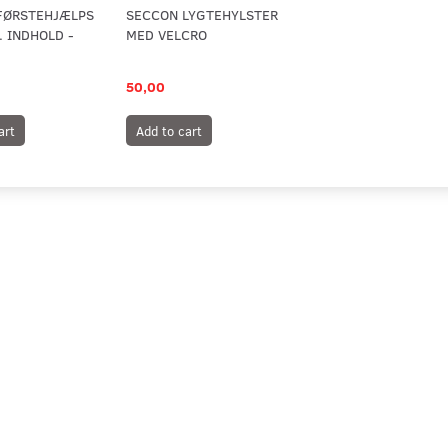
 FØRSTEHJÆLPS
SECCON LYGTEHYLSTER
 INDHOLD -
MED VELCRO
50,00
art
Add to cart