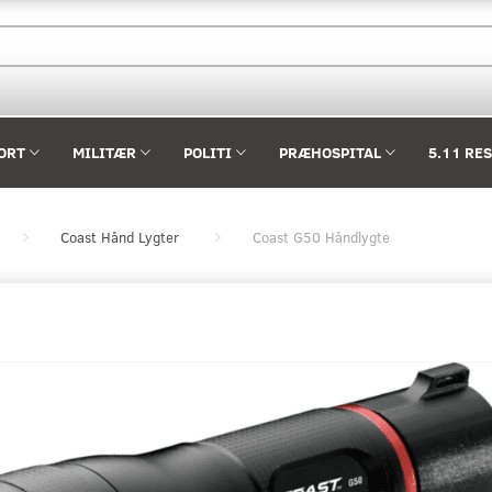
ORT
MILITÆR
POLITI
PRÆHOSPITAL
5.11 RE
Coast Hånd Lygter
Coast G50 Håndlygte