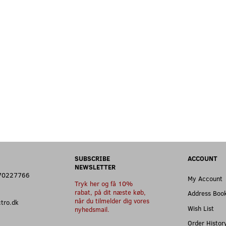
SUBSCRIBE
ACCOUNT
NEWSLETTER
: 70227766
My Account
Tryk her og få 10%
rabat, på dit næste køb,
Address Boo
når du tilmelder dig vores
ectro.dk
Wish List
nyhedsmail.
Order Histor