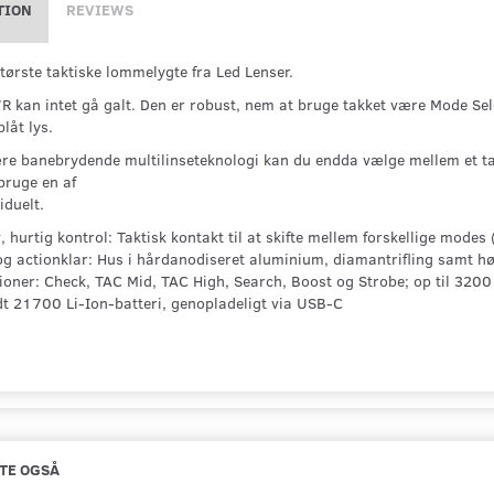
TION
REVIEWS
største taktiske lommelygte fra Led Lenser.
 kan intet gå galt. Den er robust, nem at bruge takket være Mode Sele
låt lys.
re banebrydende multilinseteknologi kan du endda vælge mellem et takt
bruge en af
iduelt.
v, hurtig kontrol: Taktisk kontakt til at skifte mellem forskellige modes
og actionklar: Hus i hårdanodiseret aluminium, diamantrifling samt h
tioner: Check, TAC Mid, TAC High, Search, Boost og Strobe; op til 320
ldt 21700 Li-Ion-batteri, genopladeligt via USB-C
TE OGSÅ