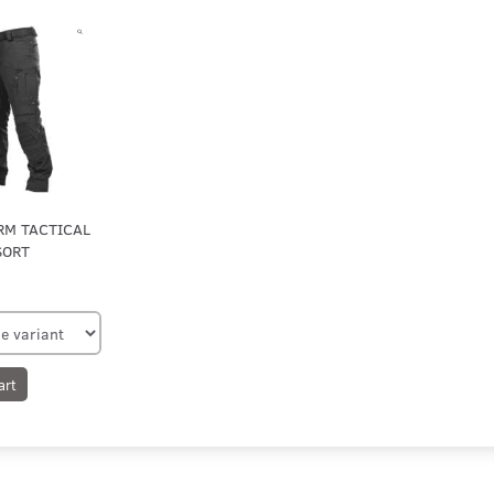
RM TACTICAL
SORT
art