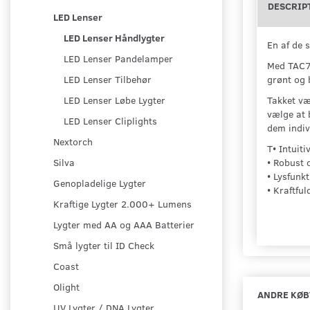
DESCRIP
LED Lenser
LED Lenser Håndlygter
En af de 
LED Lenser Pandelamper
Med TAC7R
grønt og b
LED Lenser Tilbehør
Takket væ
LED Lenser Løbe Lygter
vælge at 
LED Lenser Cliplights
dem indiv
Nextorch
T• Intuiti
• Robust 
Silva
• Lysfunk
Genopladelige Lygter
• Kraftfu
Kraftige Lygter 2.000+ Lumens
Lygter med AA og AAA Batterier
Små lygter til ID Check
Coast
Olight
ANDRE KØB
UV Lygter / DNA Lygter