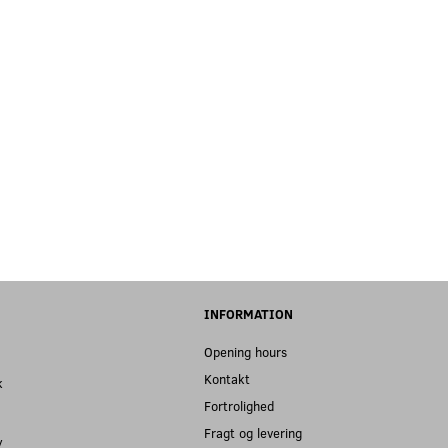
INFORMATION
Opening hours
Kontakt
k
Fortrolighed
Fragt og levering
y