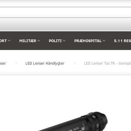
ORT
MILITÆR
POLITI
PRÆHOSPITAL
5.11 RE
nser
LED Lenser Håndlygter
LED Lenser Tac7R - Genopl