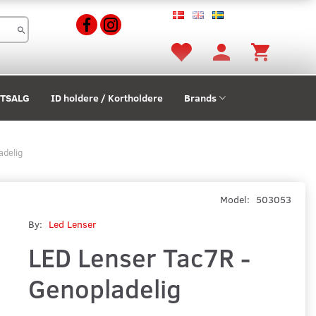
STSALG
ID holdere / Kortholdere
Brands
adelig
Model:
503053
By:
Led Lenser
LED Lenser Tac7R -
Genopladelig