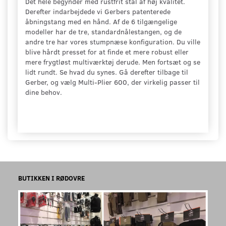
Det hele begynder med rustfrit stål af høj kvalitet.
Derefter indarbejdede vi Gerbers patenterede
åbningstang med en hånd. Af de 6 tilgængelige
modeller har de tre, standardnålestangen, og de
andre tre har vores stumpnæse konfiguration. Du ville
blive hårdt presset for at finde et mere robust eller
mere frygtløst multiværktøj derude. Men fortsæt og se
lidt rundt. Se hvad du synes. Gå derefter tilbage til
Gerber, og vælg Multi-Plier 600, der virkelig passer til
dine behov.
BUTIKKEN I RØDOVRE