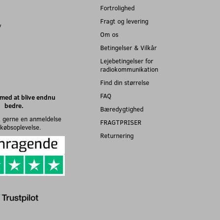
Fortrolighed
Fragt og levering
y
Om os
Betingelser & Vilkår
Lejebetingelser for
radiokommunikation
Find din størrelse
FAQ
med at blive endnu
bedre.
Bæredygtighed
 gerne en anmeldelse
FRAGTPRISER
n købsoplevelse.
Returnering