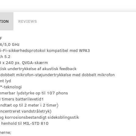
TION
REVIEWS
F
,4/5,0 GHz
i-Fi-sikkerhedsprotokol kompatibel med WPA3
th 5.2
20 x 240 px. QVGA-skærm
isk undertrykkelse af akustisk feedback
 dobbelt mikrofon-støjundertrykkelse med dobbelt mikrofon
ent lyd
™-teknologi
merbar lydstyrke op til 107 phons
8 timers batterilevetid1
ndtæt op til 2 meter i 2 timer)
oncentreret vandstråletryk)
og korrosionsbestandigt sidekoblingsstik
i henhold til MIL-STD 810
nerne;