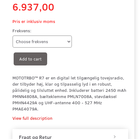
6.937,00
Pris er inklusiv moms
Frekvens:
Add to cart
MOTOTRBO™ R7 er en digital let tilgængelig tovejsradio,
der tilbyder høj, klar og tilpasselig lyd i en robust,
pålidelig og tilsluttet enhed. Inkluderer batteri 2450 mAh
PMNN4808A, bælteklemme PMLN7008A, støvdæksel
PMHN4429A og UHF-antenne 400 - 527 MHz
PMAE4079A.
View full description
Fragt og Retur