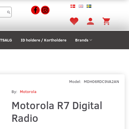
STSALG
ID holdere / Kortholdere
Brands
Model:
MDH06RDC9VA2AN
By:
Motorola
Motorola R7 Digital
Radio