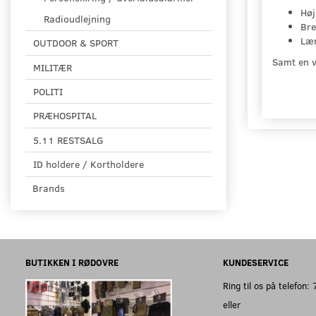
Hø
Radioudlejning
Br
Læ
OUTDOOR & SPORT
Samt en 
MILITÆR
POLITI
PRÆHOSPITAL
5.11 RESTSALG
ID holdere / Kortholdere
Brands
BUTIKKEN I RØDOVRE
KUNDESERVICE
Ring til os på telefon
eller