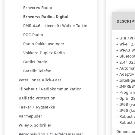
Erhvervs Radio
Erhvervs Radio - Digital
DESCRIP
PMR 446 - Licensfri Walkie Talkie
POC Radio
- UHF/VH
Radio Pakkeløsninger
- Wi-Fi 2
- WPA3 W
Vokkero Duplex Radio
- Bluetoo
Butiks Radio
- 2,4" 3
- Automat
Satellit Telefon
- Adaptiv
Peter Jones Klick-Fast
- Intellig
- IMPRES
Tilbehør til Radiokommunikation
- Program
Ballistic Protection
- Op til 2
- IP68 (va
Tasker / Rygsække
- IP66 (k
Varmepuder
- Robust 
- Robust 
Wiley X Solbriller
Dimensio
Personsikring / Overfaldsalarmer