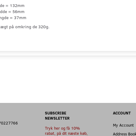
jde = 132mm
edde = 56mm
ngde = 37mm
vægt på omkring de 320g.
SUBSCRIBE
ACCOUNT
NEWSLETTER
: 70227766
My Account
Tryk her og få 10%
rabat, på dit næste køb,
Address Boo