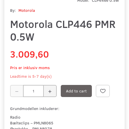
Model:
CLP446e 0.5W
By:
Motorola
Motorola CLP446 PMR
0.5W
3.009,60
Pris er inklusiv moms
Leadtime is 5-7 day(s)
Add to cart
Grundmodellen inkluderer:
Radio
Bælteclips – PMLN8065
Ørestykke – PMLN8078