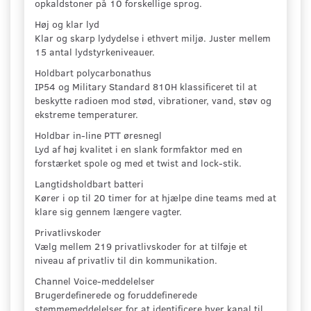
opkaldstoner på 10 forskellige sprog.
Høj og klar lyd
Klar og skarp lydydelse i ethvert miljø. Juster mellem
15 antal lydstyrkeniveauer.
Holdbart polycarbonathus
IP54 og Military Standard 810H klassificeret til at
beskytte radioen mod stød, vibrationer, vand, støv og
ekstreme temperaturer.
Holdbar in-line PTT øresnegl
Lyd af høj kvalitet i en slank formfaktor med en
forstærket spole og med et twist and lock-stik.
Langtidsholdbart batteri
Kører i op til 20 timer for at hjælpe dine teams med at
klare sig gennem længere vagter.
Privatlivskoder
Vælg mellem 219 privatlivskoder for at tilføje et
niveau af privatliv til din kommunikation.
Channel Voice-meddelelser
Brugerdefinerede og foruddefinerede
stemmemeddelelser for at identificere hver kanal til