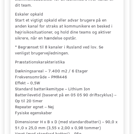
dit team.
Eskaler opkald
Start et vigtigt opkald eller advar brugere på en
anden kanal for straks at kommunikere en besked i
højrisikosituationer, og hold dine teams og aktiver
sikrere, når en hændelse opstår.
* Begrænset til 8 kanaler i Rusland ved lov. Se
venligst brugervejledningen.
Præstationskarakteristika
Dækningsareal – 7.400 m2 / 6 Etager
Frekvensområde – PMR446
Effekt – 0,5W
Standard batterikemitype – Lithium Ion
Batterilevetid (baseret på en 05 05 90 driftscyklus) –
Op til 20 timer
Repeater egnet – Nej
Fysiske egenskaber
Dimensioner H x B x D (med standardbatteri) – 90,0 x
51,0 x 25,0 mm (3,55 x 2,00 x 0,98 tommer)
Vægt (med standard batteri) – 95g