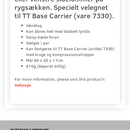
rygsækken. Specielt velegnet
til TT Base Carrier (vare 7330).
Håndtag
Kan åbnes helt med dobbelt lynlås
Daisy-kæde foran
Sælges i par
Kan fastgøres til TT Base Carrier (artikel 7330)
med kroge og kompressionsstropper
Mål 60 x 20 x 17cm
810g (Separat 405g)
For more information, please visit this product's
webpage
.
BUTIKKEN I RØDOVRE