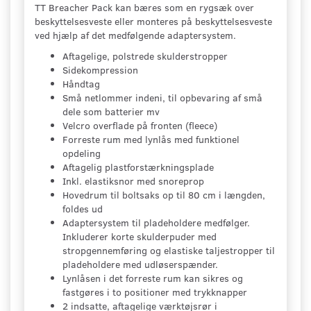
TT Breacher Pack kan bæres som en rygsæk over
beskyttelsesveste eller monteres på beskyttelsesveste
ved hjælp af det medfølgende adaptersystem.
Aftagelige, polstrede skulderstropper
Sidekompression
Håndtag
Små netlommer indeni, til opbevaring af små
dele som batterier mv
Velcro overflade på fronten (fleece)
Forreste rum med lynlås med funktionel
opdeling
Aftagelig plastforstærkningsplade
Inkl. elastiksnor med snoreprop
Hovedrum til boltsaks op til 80 cm i længden,
foldes ud
Adaptersystem til pladeholdere medfølger.
Inkluderer korte skulderpuder med
stropgennemføring og elastiske taljestropper til
pladeholdere med udløserspænder.
Lynlåsen i det forreste rum kan sikres og
fastgøres i to positioner med trykknapper
2 indsatte, aftagelige værktøjsrør i