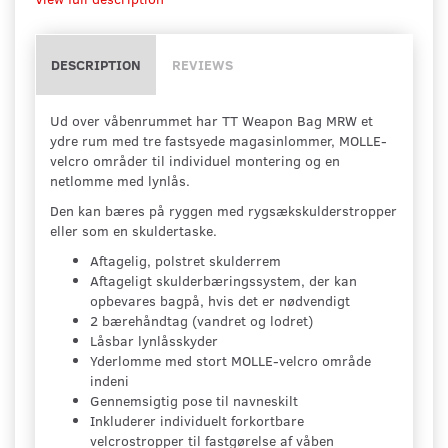
DESCRIPTION
REVIEWS
Ud over våbenrummet har TT Weapon Bag MRW et
ydre rum med tre fastsyede magasinlommer, MOLLE-
velcro områder til individuel montering og en
netlomme med lynlås.
Den kan bæres på ryggen med rygsækskulderstropper
eller som en skuldertaske.
Aftagelig, polstret skulderrem
Aftageligt skulderbæringssystem, der kan
opbevares bagpå, hvis det er nødvendigt
2 bærehåndtag (vandret og lodret)
Låsbar lynlåsskyder
Yderlomme med stort MOLLE-velcro område
indeni
Gennemsigtig pose til navneskilt
Inkluderer individuelt forkortbare
velcrostropper til fastgørelse af våben