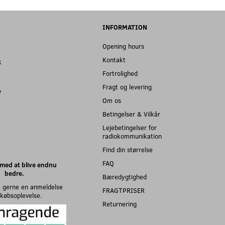
INFORMATION
Opening hours
Kontakt
k
Fortrolighed
Fragt og levering
y
Om os
Betingelser & Vilkår
Lejebetingelser for
radiokommunikation
Find din størrelse
FAQ
med at blive endnu
bedre.
Bæredygtighed
 gerne en anmeldelse
FRAGTPRISER
n købsoplevelse.
Returnering