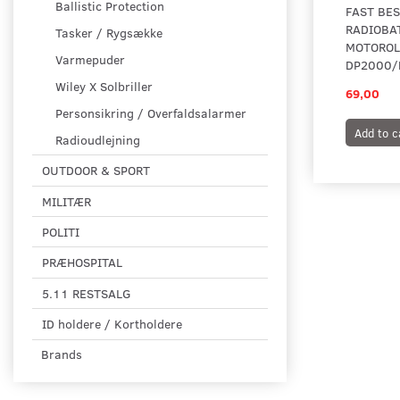
Ballistic Protection
FAST BES
RADIOBAT
Tasker / Rygsække
MOTORO
Varmepuder
Wiley X Solbriller
69,00
Personsikring / Overfaldsalarmer
Add to c
Radioudlejning
OUTDOOR & SPORT
MILITÆR
POLITI
PRÆHOSPITAL
5.11 RESTSALG
ID holdere / Kortholdere
Brands