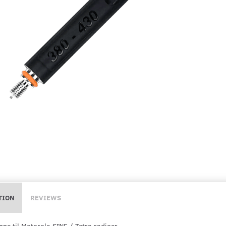
TION
REVIEWS
nne til Motorola SINE / Tetra radioer.