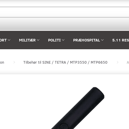
ORT
MILITÆR
POLITI
PRÆHOSPITAL
5.11 RE
ion
Tilbehør til SINE / TETRA / MTP3550 / MTP6650
A