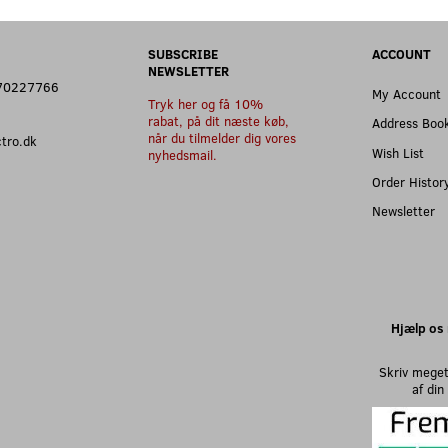
SUBSCRIBE
ACCOUNT
NEWSLETTER
: 70227766
My Account
Tryk her og få 10%
rabat, på dit næste køb,
Address Boo
når du tilmelder dig vores
ectro.dk
Wish List
nyhedsmail.
Order Histor
Newsletter
Hjælp os 
Skriv meget
af di