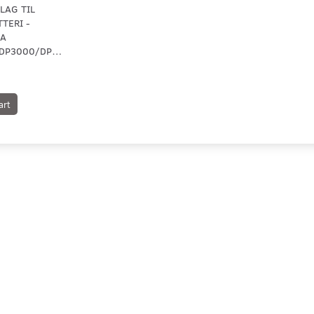
LAG TIL
TERI -
LA
DP2000/DP3000/DP4000
art