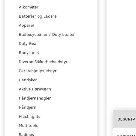
Alkometer
Batterier og Ladere
Apparel
Bæltesystemer / Duty bælter
Duty Gear
Bodycams
Diverse Sikkerhedsudstyr
Førstehjælpsudstyr
Handsker
Aktive Høreværn
Håndjernsnøgler
Håndjern
Flashlights
DESCRIP
Multitools
Radioes
Kort ante