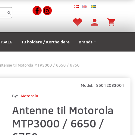
STSALG
ID holdere / Kortholdere
Brands
ntenne til Motorola MTP3000 / 6650 / 6750
Model:
85012033001
By:
Motorola
Antenne til Motorola
MTP3000 / 6650 /