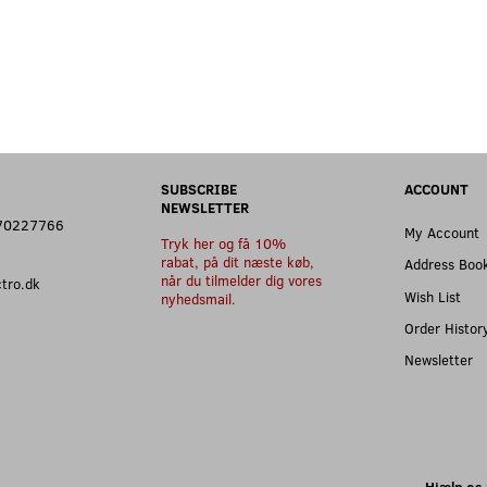
SUBSCRIBE
ACCOUNT
NEWSLETTER
: 70227766
My Account
Tryk her og få 10%
rabat, på dit næste køb,
Address Boo
når du tilmelder dig vores
ectro.dk
Wish List
nyhedsmail.
Order Histor
Newsletter
Hjælp os 