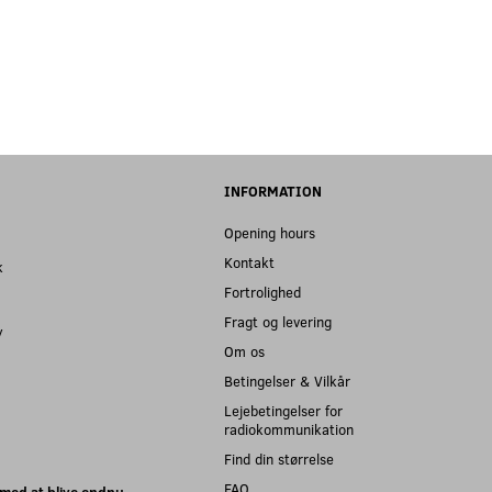
INFORMATION
Opening hours
Kontakt
k
Fortrolighed
Fragt og levering
y
Om os
Betingelser & Vilkår
Lejebetingelser for
radiokommunikation
Find din størrelse
FAQ
med at blive endnu