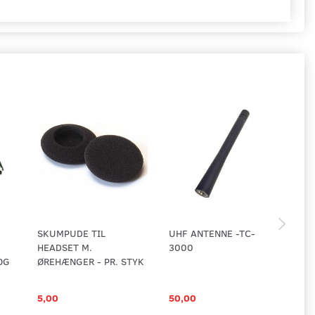
SKUMPUDE TIL
UHF ANTENNE -TC-
D-
HEADSET M.
3000
PT
 OG
ØREHÆNGER - PR. STYK
KE
5,00
50,00
17