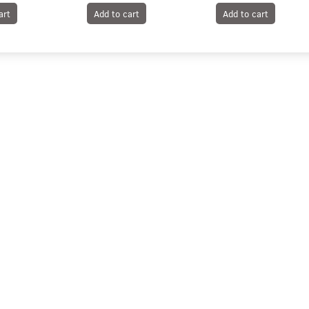
art
Add to cart
Add to cart