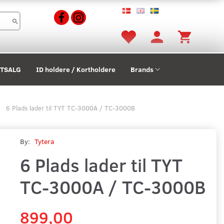
STSALG
ID holdere / Kortholdere
Brands
6 Plads lader til TYT TC-3000A / TC-3000B
By:
Tytera
6 Plads lader til TYT
TC-3000A / TC-3000B
899,00