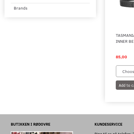
Brands
TASMANI
INNER BE
85,00
Add to c
BUTIKKEN I RØDOVRE
KUNDESERVICE
Ring til os på telefon