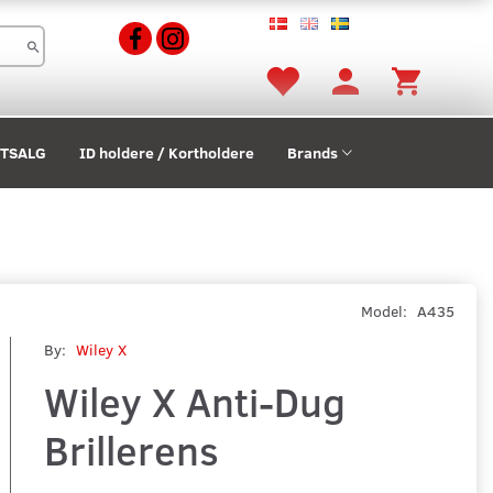
STSALG
ID holdere / Kortholdere
Brands
Model:
A435
By:
Wiley X
Wiley X Anti-Dug
Brillerens