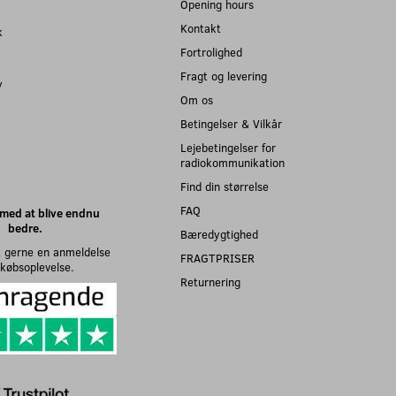
Opening hours
Kontakt
k
Fortrolighed
Fragt og levering
y
Om os
Betingelser & Vilkår
Lejebetingelser for
radiokommunikation
Find din størrelse
FAQ
med at blive endnu
bedre.
Bæredygtighed
 gerne en anmeldelse
FRAGTPRISER
n købsoplevelse.
Returnering