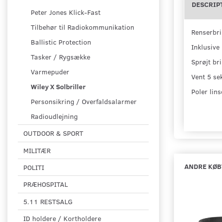
DESCRIP
Peter Jones Klick-Fast
Tilbehør til Radiokommunikation
Renserbri
Ballistic Protection
Inklusive
Tasker / Rygsække
Sprøjt bri
Varmepuder
Vent 5 se
Wiley X Solbriller
Poler lins
Personsikring / Overfaldsalarmer
Radioudlejning
OUTDOOR & SPORT
MILITÆR
ANDRE KØB
POLITI
PRÆHOSPITAL
5.11 RESTSALG
ID holdere / Kortholdere