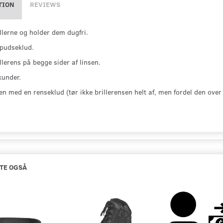
TION
REVIEWS
llerne og holder dem dugfri.
 pudseklud.
llerens på begge sider af linsen.
kunder.
en med en renseklud (tør ikke brillerensen helt af, men fordel den over 
TE OGSÅ