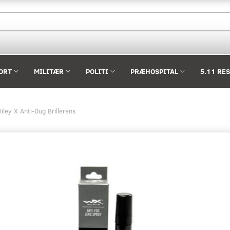
ORT
MILITÆR
POLITI
PRÆHOSPITAL
5.11 RE
iley X Anti-Dug Brillerens