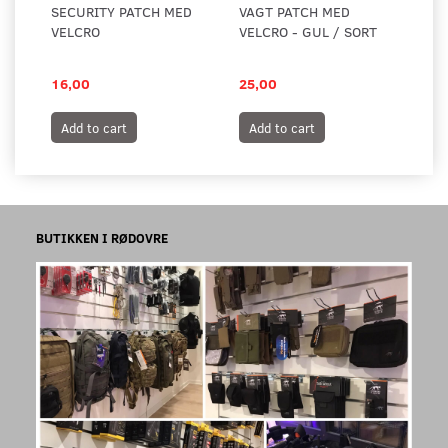
SECURITY PATCH MED
VAGT PATCH MED
ME
VELCRO
VELCRO - GUL / SORT
SO
16,00
25,00
24
Add to cart
Add to cart
A
BUTIKKEN I RØDOVRE