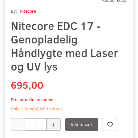
Model:
edc!/
By:
Nitecore
Nitecore EDC 17 -
Genopladelig
Håndlygte med Laser
og UV lys
695,00
Pris er inklusiv moms
Only 1 item(s) left in stock
Add to cart