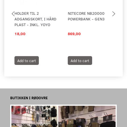
HOLDER TIL 2
NITECORE NB20000
SA
ADGANGSKORT, I HÅRD
POWERBANK - GEN3
PLAST - INKL. YOYO
18,00
869,00
25
Add to cart
Add to cart
A
BUTIKKEN I RØDOVRE