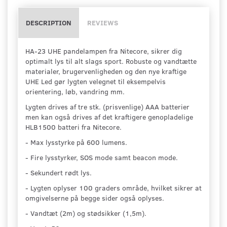
DESCRIPTION
REVIEWS
HA-23 UHE pandelampen fra Nitecore, sikrer dig
optimalt lys til alt slags sport. Robuste og vandtætte
materialer, brugervenligheden og den nye kraftige
UHE Led gør lygten velegnet til eksempelvis
orientering, løb, vandring mm.
Lygten drives af tre stk. (prisvenlige) AAA batterier
men kan også drives af det kraftigere genopladelige
HLB1500 batteri fra Nitecore.
- Max lysstyrke på 600 lumens.
- Fire lysstyrker, SOS mode samt beacon mode.
- Sekundert rødt lys.
- Lygten oplyser 100 graders område, hvilket sikrer at
omgivelserne på begge sider også oplyses.
- Vandtæt (2m) og stødsikker (1,5m).