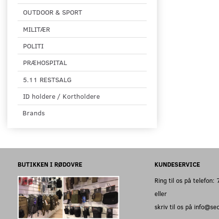
OUTDOOR & SPORT
MILITÆR
POLITI
PRÆHOSPITAL
5.11 RESTSALG
ID holdere / Kortholdere
Brands
BUTIKKEN I RØDOVRE
KUNDESERVICE
Ring til os på telefon
eller
skriv til os på info@s