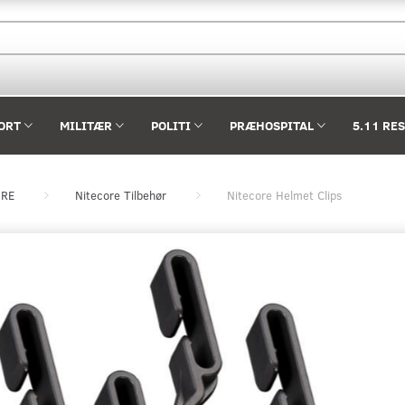
ORT
MILITÆR
POLITI
PRÆHOSPITAL
5.11 RE
ORE
Nitecore Tilbehør
Nitecore Helmet Clips