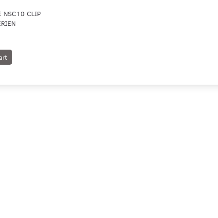
E NSC10 CLIP
ERIEN
art