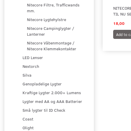
Nitecore Filtre, Trafficwands
NITECOR
mm.
TIL NU S
Nitecore Lygtehylstre
18,00
Nitecore Campinglygter /
Lanterner
Add to c
Nitecore Våbenmontage /
Nitecore Klemmekontakter
LED Lenser
Nextorch
Silva
Genopladelige Lygter
Kraftige Lygter 2.000+ Lumens
Lygter med AA og AAA Batterier
Små lygter til ID Check
Coast
Olight