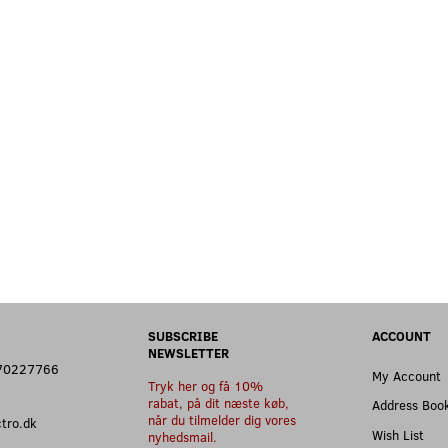
SUBSCRIBE
ACCOUNT
NEWSLETTER
: 70227766
My Account
Tryk her og få 10%
rabat, på dit næste køb,
Address Boo
når du tilmelder dig vores
ectro.dk
Wish List
nyhedsmail.