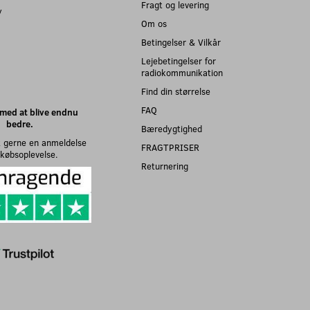
Fragt og levering
y
Om os
Betingelser & Vilkår
Lejebetingelser for
radiokommunikation
Find din størrelse
FAQ
med at blive endnu
bedre.
Bæredygtighed
 gerne en anmeldelse
FRAGTPRISER
n købsoplevelse.
Returnering