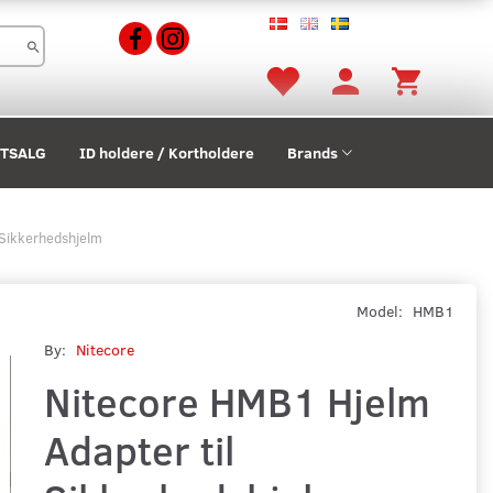
STSALG
ID holdere / Kortholdere
Brands
 Sikkerhedshjelm
Model:
HMB1
By:
Nitecore
Nitecore HMB1 Hjelm
Adapter til