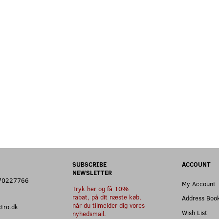
SUBSCRIBE
ACCOUNT
NEWSLETTER
: 70227766
My Account
Tryk her og få 10%
rabat, på dit næste køb,
Address Boo
når du tilmelder dig vores
ectro.dk
Wish List
nyhedsmail.