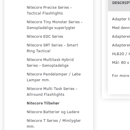
DESCRIP
Nitecore Precise Series -
Tactical Flashlights
Adapter t
Nitecore Tiny Monster Series -
Med denne
Genopladelige superlygter
Adapteren
Nitecore EDC Series
Adapteren
Nitecore SRT Series - Smart
Ring Tactical
HLB20 / 
Nitecore Multitask Hybrid
Mål: 80 x
Series - Genopladelige
Nitecore Pandelamper / Løbe
For more 
Lamper mm.
Nitecore Multi Task Series -
Allround Flashlights
Nitecore Tilbehør
Nitecore Batterier og Ladere
Nitecore T Series / Minilygter
mm.