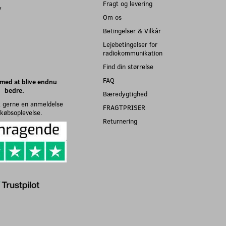
Fragt og levering
y
Om os
Betingelser & Vilkår
Lejebetingelser for
radiokommunikation
Find din størrelse
FAQ
med at blive endnu
bedre.
Bæredygtighed
 gerne en anmeldelse
FRAGTPRISER
n købsoplevelse.
Returnering