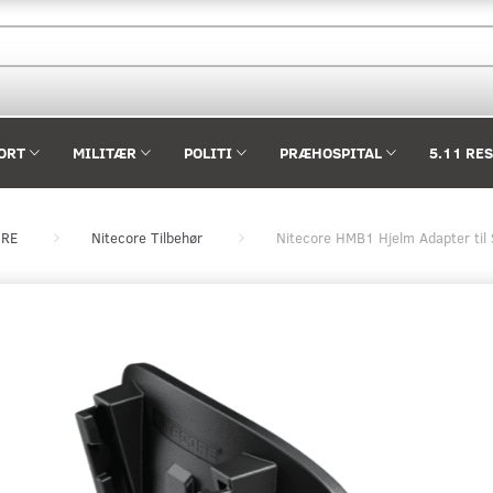
ORT
MILITÆR
POLITI
PRÆHOSPITAL
5.11 RE
ORE
Nitecore Tilbehør
Nitecore HMB1 Hjelm Adapter til