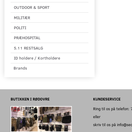
OUTDOOR & SPORT
MILITÆR
POLITI
PRÆHOSPITAL
5.11 RESTSALG
ID holdere / Kortholdere
Brands
BUTIKKEN I RØDOVRE
KUNDESERVICE
Ring til os på telefon
eller
skriv til os på info@s