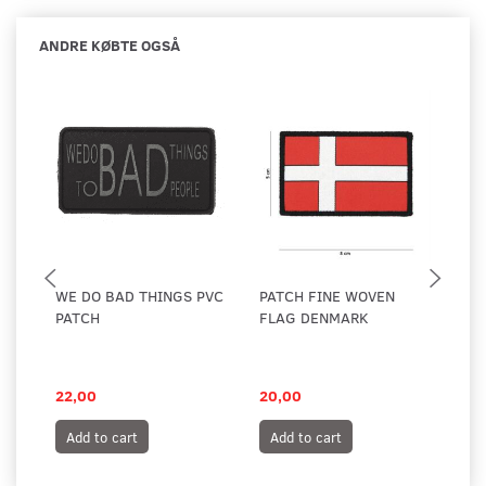
ANDRE KØBTE OGSÅ
WE DO BAD THINGS PVC
PATCH FINE WOVEN
MI
PATCH
FLAG DENMARK
BA
GR
RY
22,00
20,00
33
Add to cart
Add to cart
A