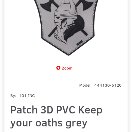
Zoom
Model:
444130-5120
By:
101 INC
Patch 3D PVC Keep
your oaths grey